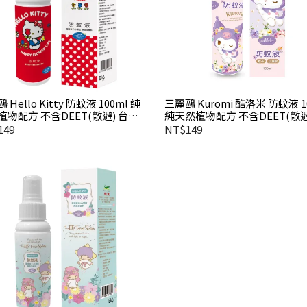
 Hello Kitty 防蚊液 100ml 純
三麗鷗 Kuromi 酷洛米 防蚊液 1
植物配方 不含DEET(敵避) 台灣
純天然植物配方 不含DEET(敵避
灣製造
149
NT$149