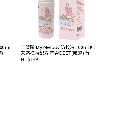
00ml
三麗鷗 My Melody 防蚊液 100ml 純
) 台
天然植物配方 不含DEET(敵避) 台灣
製造
NT$149