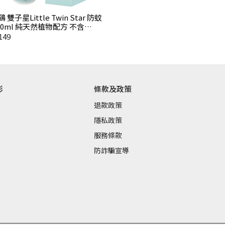
 雙子星Little Twin Star 防蚊
00ml 純天然植物配方 不含
T(敵避) 台灣製
149
彩
條款及政策
退款政策
隱私政策
服務條款
防詐騙宣導