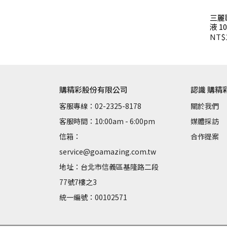
三麗鷗
液 1
DEE
NT$
購精彩股份有限公司
認識 購精
客服專線：02-2325-8178
關於我們
客服時間：10:00am - 6:00pm
媒體採訪
信箱：
合作提案
service@goamazing.com.tw
地址：台北市信義區基隆路二段
77號7樓之3
統一編號：00102571