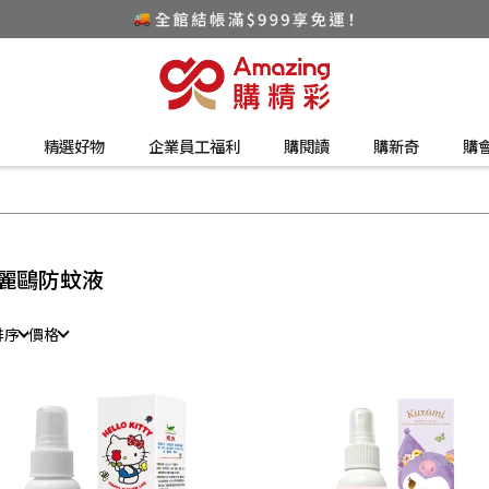
精選好物
企業員工福利
購閱讀
購新奇
購
麗鷗防蚊液
排序
價格