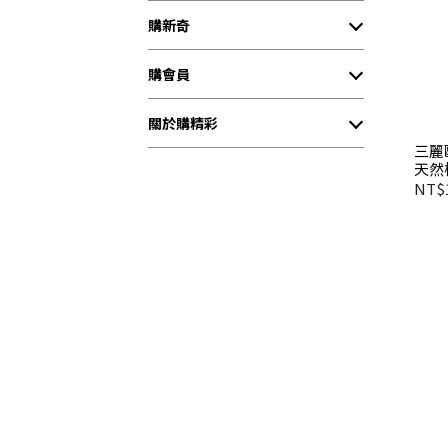
購新奇
購會員
關於購精彩
三麗鷗
天然
製造
NT$