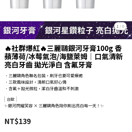
1
/
8
🔥社群爆紅🔥三麗鷗銀河牙膏100g 香
蘋薄荷/冰莓氣泡/海鹽萊姆｜口氣清新
亮白牙齒 拋光淨白 含氟牙膏
．三麗鷗角色聯名包裝，刷牙也要可愛療癒
．三款風味設計，清新口氣好心情
．含氟＋拋光微粒，潔白牙齒溫和不刺激
台歐
✨銀河閃耀笑容 × 三麗鷗角色陪你刷出亮白每一天！✨
NT$139