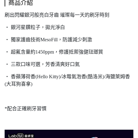
商品介紹
刷出閃耀銀河般亮白牙齒 璀璨每一天的刷牙時刻
‧ 銀河星鑽粒子，拋光淨白
‧ 獨家護齒技術MesoFill，防護減少刺激
‧ 超氟含量約1450ppm，修護抵禦強健琺瑯質
‧ 三款口味可選，芳香清爽好口氣
‧ 香蘋薄荷香(Hello Kitty)/冰莓氣泡香(酷洛米)/海鹽萊姆香
(大耳狗喜拿)
*配合正確刷牙習慣