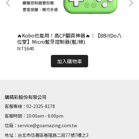
純天然
🔥Kobo也能用！高CP翻頁神器🔥｜【8BitDo八
三
位堂】Micro藍牙控制器(藍/綠)
入
NT$640
NT
加入購物車
購精彩股份有限公司
客服專線：02-2325-8178
客服時間：10:00am - 6:00pm
信箱：service@goamazing.com.tw
地址：台北市信義區基隆路二段77號7樓之3